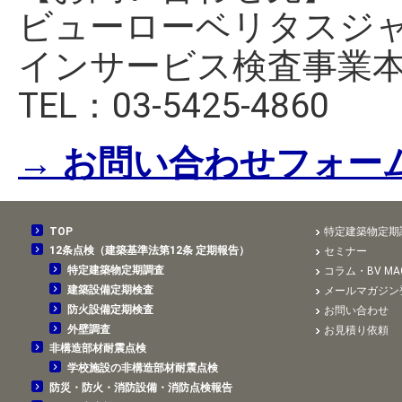
ビューローベリタスジ
インサービス検査事業
TEL：03-5425-4860
→ お問い合わせフォー
TOP
特定建築物定期
12条点検（建築基準法第12条 定期報告）
セミナー
特定建築物定期調査
コラム・BV MAG
建築設備定期検査
メールマガジン
防火設備定期検査
お問い合わせ
外壁調査
お見積り依頼
非構造部材耐震点検
学校施設の非構造部材耐震点検
防災・防火・消防設備・消防点検報告