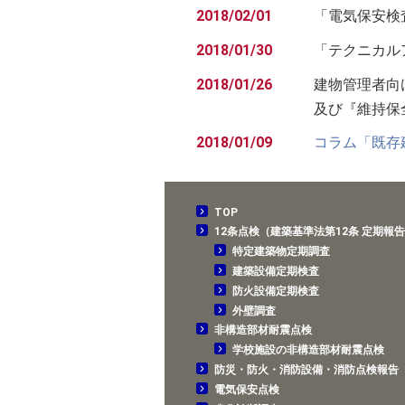
2018/02/01
「電気保安
2018/01/30
「テクニカ
2018/01/26
建物管理者向
及び『維持保
2018/01/09
コラム「既存
TOP
12条点検（建築基準法第12条 定期報
特定建築物定期調査
建築設備定期検査
防火設備定期検査
外壁調査
非構造部材耐震点検
学校施設の非構造部材耐震点検
防災・防火・消防設備・消防点検報告
電気保安点検