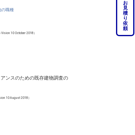
お
見
他の職種
積
り
依
頼
Vision 10 October 2018）
ライアンスのための既存建物調査の
sion 10 August 2018）