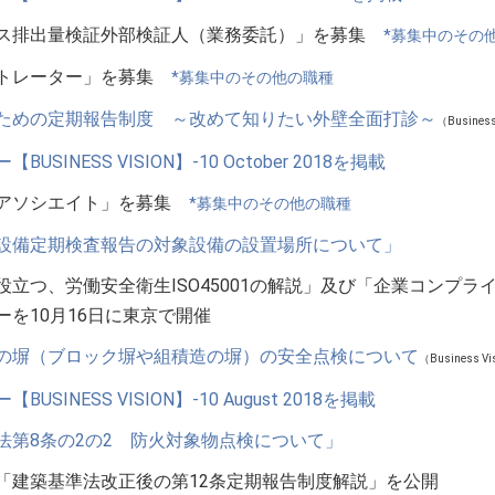
ス排出量検証外部検証人（業務委託）」を募集
*募集中のその
ストレーター」を募集
*募集中のその他の職種
ための定期報告制度 ～改めて知りたい外壁全面打診～
（Business 
USINESS VISION】-10 October 2018を掲載
ルアソシエイト」を募集
*募集中のその他の職種
設備定期検査報告の対象設備の設置場所について」
役立つ、労働安全衛生ISO45001の解説」及び「企業コンプ
ーを10月16日に東京で開催
の塀（ブロック塀や組積造の塀）の安全点検について
（Business Vi
USINESS VISION】-10 August 2018を掲載
法第8条の2の2 防火対象物点検について」
「建築基準法改正後の第12条定期報告制度解説」を公開