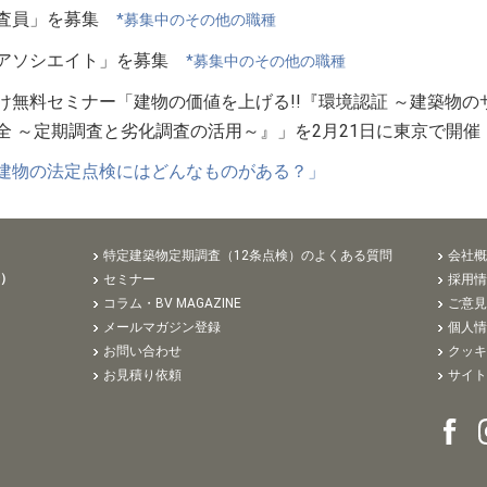
検査員」を募集
*募集中のその他の職種
ルアソシエイト」を募集
*募集中のその他の職種
け無料セミナー「建物の価値を上げる!!『環境認証 ～建築物
全 ～定期調査と劣化調査の活用～』」を2月21日に東京で開催
建物の法定点検にはどんなものがある？」
特定建築物定期調査（12条点検）のよくある質問
会社概
告）
セミナー
採用情
コラム・BV MAGAZINE
ご意見
メールマガジン登録
個人情
お問い合わせ
クッキ
お見積り依頼
サイト