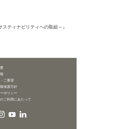
のサスティナビリティへの取組～』
要
報
・ご要望
報保護方針
ーポリシー
のご利用にあたって